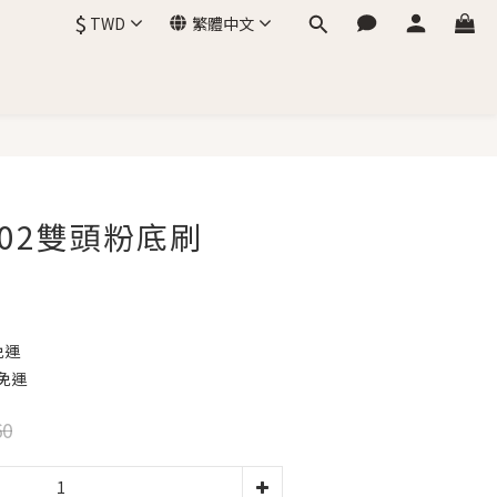
$
TWD
繁體中文
立即購買
 S02雙頭粉底刷
免運
免運
60