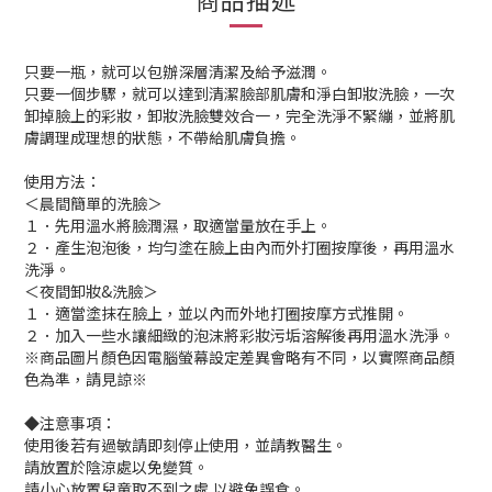
只要一瓶，就可以包辦深層清潔及給予滋潤。
只要一個步驟，就可以達到清潔臉部肌膚和淨白卸妝洗臉，一次
卸掉臉上的彩妝，卸妝洗臉雙效合一，完全洗淨不緊繃，並將肌
膚調理成理想的狀態，不帶給肌膚負擔。
使用方法：
＜晨間簡單的洗臉＞
１．先用溫水將臉潤濕，取適當量放在手上。
２．產生泡泡後，均勻塗在臉上由內而外打圈按摩後，再用溫水
洗淨。
＜夜間卸妝&洗臉＞
１．適當塗抹在臉上，並以內而外地打圈按摩方式推開。
２．加入一些水讓細緻的泡沫將彩妝污垢溶解後再用溫水洗淨。
※商品圖片顏色因電腦螢幕設定差異會略有不同，以實際商品顏
色為準，請見諒※
◆注意事項：
使用後若有過敏請即刻停止使用，並請教醫生。
請放置於陰涼處以免變質。
請小心放置兒童取不到之處,以避免誤食。