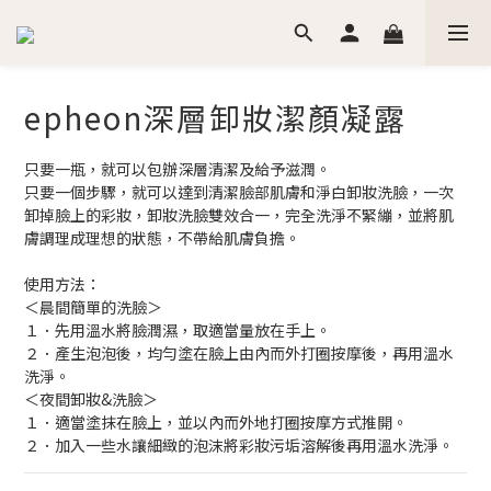
epheon深層卸妝潔顏凝露
只要一瓶，就可以包辦深層清潔及給予滋潤。
只要一個步驟，就可以達到清潔臉部肌膚和淨白卸妝洗臉，一次
卸掉臉上的彩妝，卸妝洗臉雙效合一，完全洗淨不緊繃，並將肌
膚調理成理想的狀態，不帶給肌膚負擔。
使用方法：
＜晨間簡單的洗臉＞
１．先用溫水將臉潤濕，取適當量放在手上。
２．產生泡泡後，均勻塗在臉上由內而外打圈按摩後，再用溫水
洗淨。
＜夜間卸妝&洗臉＞
１．適當塗抹在臉上，並以內而外地打圈按摩方式推開。
２．加入一些水讓細緻的泡沫將彩妝污垢溶解後再用溫水洗淨。