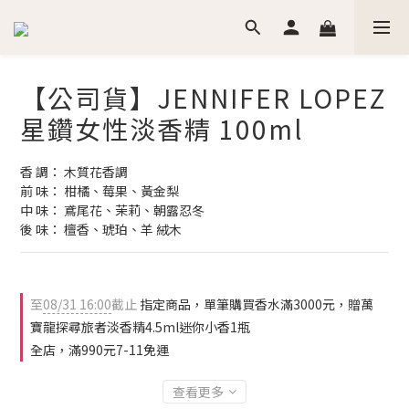
【公司貨】JENNIFER LOPEZ
星鑽女性淡香精 100ml
香 調： 木質花香調
前 味： 柑橘、莓果、黃金梨
中 味： 鳶尾花、茉莉、朝露忍冬
後 味： 檀香、琥珀、羊 絨木
至
08/31 16:00
截止
指定商品，單筆購買香水滿3000元，贈萬
寶龍探尋旅者淡香精4.5ml迷你小香1瓶
全店，滿990元7-11免運
查看更多