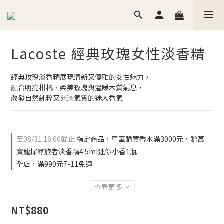
Lacoste 經典玫瑰女性淡香精
經典玫瑰淡香精展現清新又優雅的女性魅力，
融合明亮柑橘、柔美玫瑰與溫暖木質氣息，
散發自然純粹又充滿氣質的迷人香氣
至
08/31 16:00
截止
指定商品，單筆購買香水滿3000元，贈萬
寶龍探尋旅者淡香精4.5ml迷你小香1瓶
全店，滿990元7-11免運
查看更多
NT$880