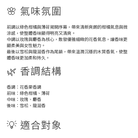
🌸 氣味氛圍
前調以綠色柑橘與薄荷揭開序幕，帶來清新爽朗的柑橘氣息與微
涼感，使整體香味顯得明亮又清爽。
中調以玫瑰與麝香為核心，散發優雅細緻的花香氣息，讓香味更
顯柔美與女性魅力。
最後以雪松與龍涎香作為尾韻，帶來溫潤沉穩的木質香氣，使整
體香味更加柔和持久。
🌿 香調結構
香調：花香果香調
前味：綠色柑橘、薄荷
中味：玫瑰、麝香
後味：雪松、龍涎香
💡 適合對象