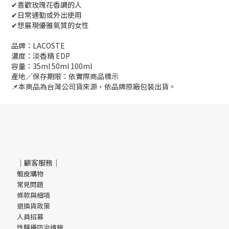
✔喜歡玫瑰花香調的人
✔日常通勤或外出使用
✔想展現優雅氣質的女性
品牌：LACOSTE
濃度：淡香精 EDP
容量：35ml 50ml 100ml
產地／保存期限：依實際商品標示
📌本商品為台灣公司貨來源，依品牌原廠包裝出貨。
｜顧客服務｜
蝦皮購物
常見問題
條款與細項
退換貨政策
人員招募
性騷擾防治措施