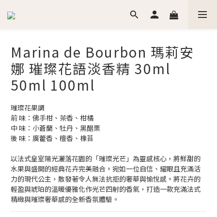
Marina de Bourbon 瑪莉安
娜 璀璨花語淡香精 30ml
50ml 100ml
璀璨花果調
前 味：佛手柑、茶香、柑橘
中 味：小蒼蘭、牡丹、黑醋栗
後 味：廣藿香、檀香、橡苔
以法式皇室陽光灑落花園的「璀璨光芒」為靈感核心，將鮮甜的
水果與盛開的經典花卉完美融合。宛如一位自信、耀眼且充滿活
力的現代公主，散發著令人無法抗拒的奢華與愉悅感。將花卉的
輕盈與琥珀的溫暖優雅化作光芒四射的香氣，打造一款充滿法式
精緻與璀璨奢華感的全新香氛體驗。