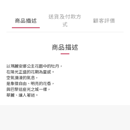
送貨及付款方
商品描述
顧客評價
式
商品描述
以瑪麗安娜公主花園中的牡丹，
在陽光正盛的花期為靈感。
空氣瀰漫的氣息，
是象徵自由、明亮的花香，
與巴黎這座光之城一樣，
華麗、讓人著迷。