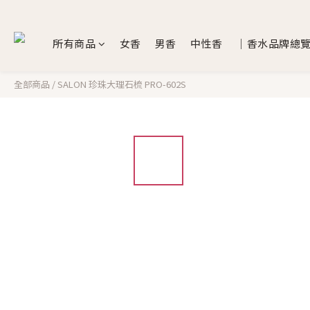
所有商品
女香
男香
中性香
｜香水品牌總
全部商品
/
SALON 珍珠大理石梳 PRO-602S