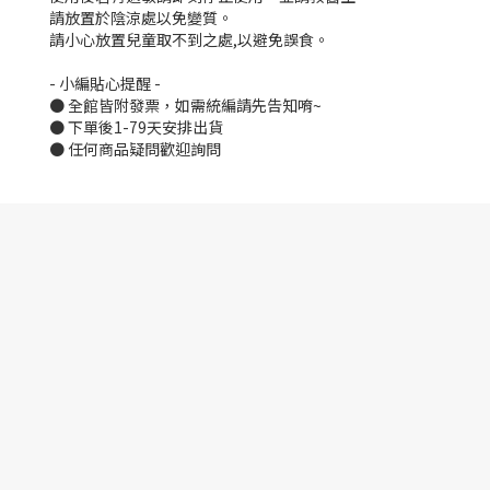
請放置於陰涼處以免變質。
請小心放置兒童取不到之處,以避免誤食。
- 小編貼心提醒 -
● 全館皆附發票，如需統編請先告知唷~
● 下單後1-79天安排出貨
● 任何商品疑問歡迎詢問