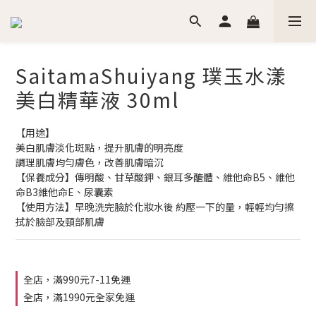
SaitamaShuiyang 璞玉水漾
美白精華液 30ml
【用途】
美白肌膚淡化斑點，提升肌膚的明亮度
調理肌膚均勻膚色，改善肌膚暗沉
【保養成分】傳明酸、甘草酸鉀、銀耳多醣體、維他命B5、維他
命B3維他命E、尿囊素
【使用方法】早晚洗完臉於化妝水後 約壓一下的量，輕輕均勻擦
拭於臉部及頸部肌膚
全店，滿990元7-11免運
全店，滿1990元全家免運