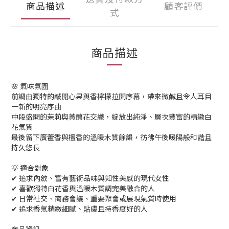
商品描述
顧客評價
式
商品描述
🌸 氣味氛圍
前調由獨特的鹹開心果與香檸檬拉開序幕，帶來微鹹且令人耳目
一新的明亮序曲
中段盛開的茉莉與黃蘭花交織，綻放出純淨、層次豐富的精緻白
花氣質
最後留下廣藿香與檀香的溫暖木質餘韻，彷彿午後暖陽般和諧且
持久悠長
💡 適合對象
✔ 追求內斂、富有藝術品味與知性美感的現代女性
✔ 喜歡獨特白花香與溫暖木質調完美融合的人
✔ 日常社交、商務會議、重要聚會或展現氣質時使用
✔ 追求香氣精緻細膩、貼膚且持香度好的人