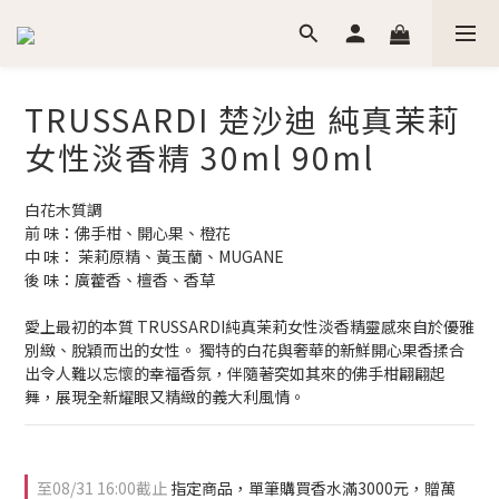
TRUSSARDI 楚沙迪 純真茉莉
女性淡香精 30ml 90ml
白花木質調
前 味：佛手柑、開心果、橙花
中 味： 茉莉原精、黃玉蘭、MUGANE
後 味：廣藿香、檀香、香草
愛上最初的本質 TRUSSARDI純真茉莉女性淡香精靈感來自於優雅
別緻、脫穎而出的女性。 獨特的白花與奢華的新鮮開心果香揉合
出令人難以忘懷的幸福香氛，伴隨著突如其來的佛手柑翩翩起
舞，展現全新耀眼又精緻的義大利風情。
至
08/31 16:00
截止
指定商品，單筆購買香水滿3000元，贈萬