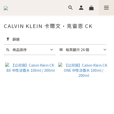
CALVIN KLEIN 卡爾文·克雷恩 CK
套
用
篩選
篩
選
商品排序
每頁顯示 24 個
(0/20)
價格
(NT$)
~