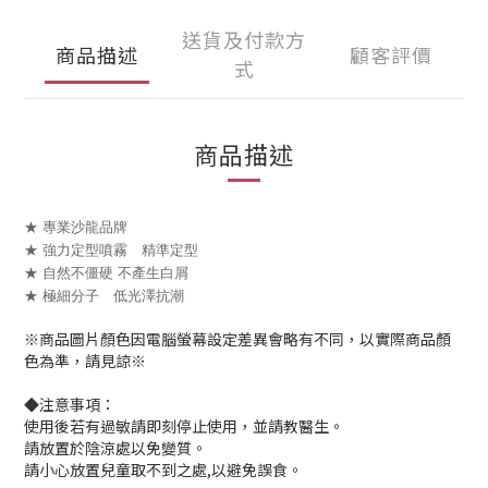
送貨及付款方
商品描述
顧客評價
式
商品描述
★ 專業沙龍品牌
★ 強力定型噴霧 精準定型
★ 自然不僵硬 不產生白屑
★ 極細分子 低光澤抗潮
※商品圖片顏色因電腦螢幕設定差異會略有不同，以實際商品顏
色為準，請見諒※
◆注意事項：
使用後若有過敏請即刻停止使用，並請教醫生。
請放置於陰涼處以免變質。
請小心放置兒童取不到之處,以避免誤食。