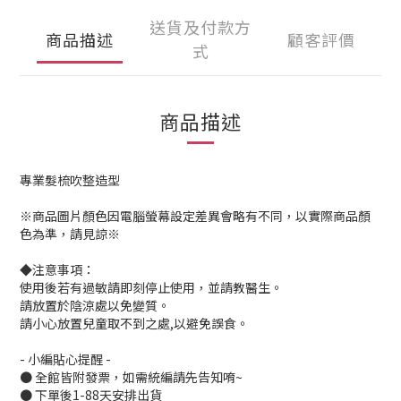
送貨及付款方
商品描述
顧客評價
式
商品描述
專業髮梳吹整造型
※商品圖片顏色因電腦螢幕設定差異會略有不同，以實際商品顏
色為準，請見諒※
◆注意事項：
使用後若有過敏請即刻停止使用，並請教醫生。
請放置於陰涼處以免變質。
請小心放置兒童取不到之處,以避免誤食。
- 小編貼心提醒 -
● 全館皆附發票，如需統編請先告知唷~
● 下單後1-88天安排出貨