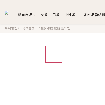
所有商品
女香
男香
中性香
｜香水品牌總
全部商品
/
｜造型專區｜
/
髮雕 髮膠 慕斯 造型品