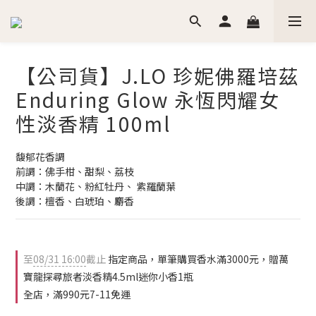
【公司貨】J.LO 珍妮佛羅培茲
Enduring Glow 永恆閃耀女
性淡香精 100ml
馥郁花香調
前調：佛手柑、甜梨、荔枝
中調：木蘭花、粉紅牡丹、 紫羅蘭葉
後調：檀香、白琥珀、麝香
至
08/31 16:00
截止
指定商品，單筆購買香水滿3000元，贈萬
寶龍探尋旅者淡香精4.5ml迷你小香1瓶
全店，滿990元7-11免運