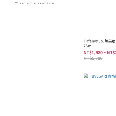
MONTBLANC (18)
JIMMY CHOO (14)
Narciso Rodriguez (14)
ANNA SUI (13)
ISSEY MIYAKE (12)
Tiffany&Co. 蒂
75ml
BVLGARI (11)
NT$1,980 ~ NT$
NT$5,700
Chloe (11)
看更多