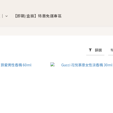
覽｜
【即期/盒損】特惠免運專區
｜
篩選