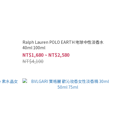
Ralph Lauren POLO EARTH 地球中性淡香水
40ml 100ml
NT$1,680 ~ NT$2,580
NT$4,100