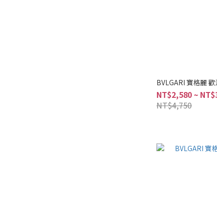
BVLGARI 寶格麗 
NT$2,580 ~ NT$
NT$4,750