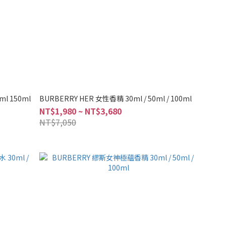
l 150ml
BURBERRY HER 女性香精 30ml / 50ml / 100ml
NT$1,980 ~ NT$3,680
NT$7,050