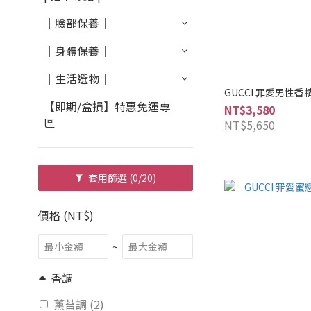
｜臉部保養｜
｜身體保養｜
｜生活選物｜
GUCCI 罪愛男性香精
【即期/盒損】特惠免運專
NT$3,580
區
NT$5,650
套用篩選
(0/20)
價格 (NT$)
~
香調
薰苔調 (2)