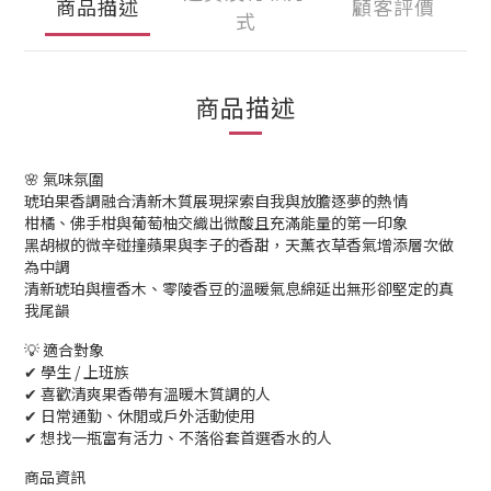
商品描述
顧客評價
式
商品描述
🌸 氣味氛圍
琥珀果香調融合清新木質展現探索自我與放膽逐夢的熱情
柑橘、佛手柑與葡萄柚交織出微酸且充滿能量的第一印象
黑胡椒的微辛碰撞蘋果與李子的香甜，天薰衣草香氣增添層次做
為中調
清新琥珀與檀香木、零陵香豆的溫暖氣息綿延出無形卻堅定的真
我尾韻
💡 適合對象
✔ 學生 / 上班族
✔ 喜歡清爽果香帶有溫暖木質調的人
✔ 日常通勤、休閒或戶外活動使用
✔ 想找一瓶富有活力、不落俗套首選香水的人
商品資訊