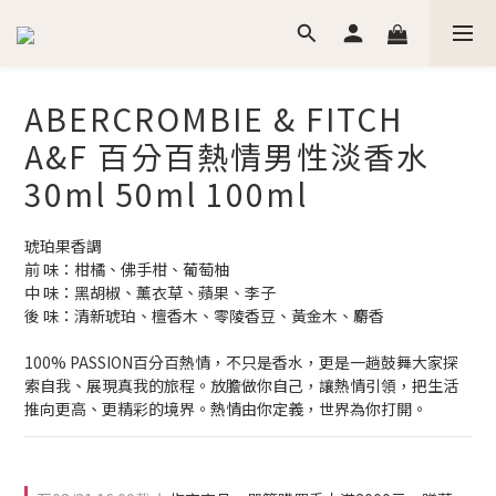
ABERCROMBIE & FITCH
A&F 百分百熱情男性淡香水
30ml 50ml 100ml
琥珀果香調
前 味：柑橘、佛手柑、葡萄柚
中 味：黑胡椒、薰衣草、蘋果、李子
後 味：清新琥珀、檀香木、零陵香豆、黃金木、麝香
100% PASSION百分百熱情，不只是香水，更是一趟鼓舞大家探
索自我、展現真我的旅程。放膽做你自己，讓熱情引領，把生活
推向更高、更精彩的境界。熱情由你定義，世界為你打開。