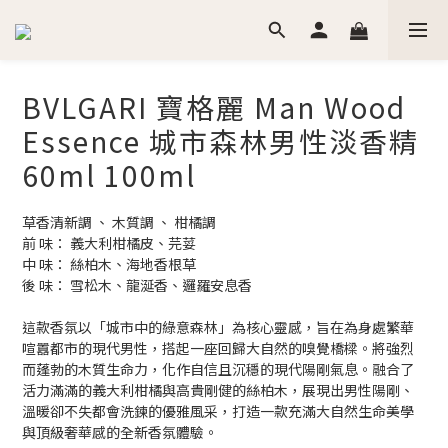
BVLGARI 寶格麗 Man Wood
Essence 城市森林男性淡香精
60ml 100ml
草香清新調 、 木質調 、 柑橘調
前 味： 義大利柑橘皮、芫荽
中 味： 絲柏木、海地香根草
後 味： 雪松木、龍涎香、邏羅安息香
這款香氛以「城市中的綠意森林」為核心靈感，旨在為身處繁華
喧囂都市的現代男性，搭起一座回歸大自然的嗅覺橋樑。將強烈
而蓬勃的木質生命力，化作自信且沉穩的現代陽剛氣息。融合了
活力滿滿的義大利柑橘與高貴剛健的絲柏木，展現出男性陽剛、
溫暖卻不失都會洗鍊的優雅風采，打造一款充滿大自然生命美學
與頂級奢華感的全新香氛體驗。