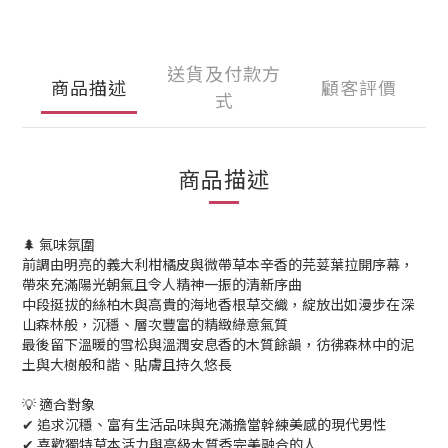
送貨及付款方
商品描述
顧客評價
式
商品描述
🌲 氣味氛圍
前調由明亮的義大利柑橘皮與微帶草本辛香的芫荽葉拉開序幕，
帶來充滿陽光朝氣且令人精神一振的清新序曲
中段挺拔的絲柏木與高貴的海地香根草交織，綻放出如漫步在深
山森林般，沉穩、層次豐富的精緻綠意氣質
最後留下溫暖的雪松與溫潤安息香的木質餘韻，彷彿森林中的泥
土與大樹般和諧、貼膚且持久悠長
💡 適合對象
✔ 追求沉穩、富有生活品味與充滿擔當幹練美感的現代男性
✔ 喜歡獨特草本活力與高級木質香完美融合的人