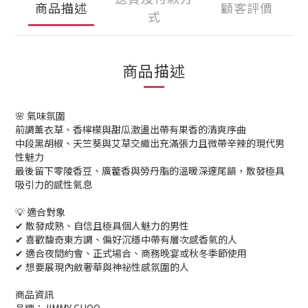
商品描述
顧客評價
式
商品描述
🌸 氣味氛圍
前調薰衣草、香檸檬與甜瓜激盪出帶有果香的清爽序曲
中段黑胡椒、天竺葵與艾草交織出充滿張力且微帶辛辣的現代男
性魅力
最後留下零陵香豆、廣藿香與勞丹脂的溫暖深邃尾韻，散發極具
吸引力的感性氣息
💡 適合對象
✔ 散發成熟、自信且極具個人魅力的男性
✔ 喜歡馥奇東方調、偏好沉穩中帶有層次感香氣的人
✔ 適合夜間約會、正式場合、商務晚宴或秋冬季節使用
✔ 想要展現內斂奢華與神祕性感氛圍的人
商品資訊