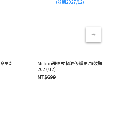
 生命果乳
Milbon哥德式 極潤修護果油(效期
資生堂專業美髮
2027/12)
NT$1,180
NT$699