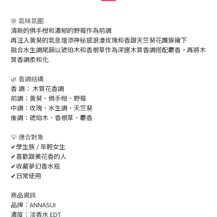
🌸 氣味氛圍
清新的佛手柑和濃郁的野莓作為前調
再注入黃葵的氣息增添神秘感浪漫玫瑰和香甜天竺葵花團簇擁下
融合水生調尾韻以琥珀木和香根草作為深邃木質香調搭配麝香，再將木
質香調柔和化
🌿 香調結構
香 調： 木質花香調
前調：黃葵、佛手柑、野莓
中調：玫瑰、水生調、天竺葵
後調：琥珀木、香根草、麝香
💡 適合對象
✔學生族 / 年輕女生
✔喜歡甜美花香的人
✔收藏夢幻香水瓶
✔日常使用
商品資訊
品牌：ANNASUI
濃度：淡香水 EDT