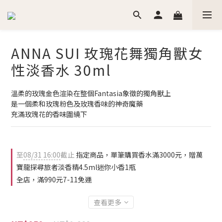
ANNA SUI 玫瑰花舞獨角獸女
性淡香水 30ml
溫柔的玫瑰金色渲染在整個Fantasia象徵的獨角獸上
是一個柔和玫瑰粉色及玫瑰香味的神奇魔藥
充滿玫瑰花的香味圍繞下
至
08/31 16:00
截止
指定商品，單筆購買香水滿3000元，贈萬
寶龍探尋旅者淡香精4.5ml迷你小香1瓶
全店，滿990元7-11免運
查看更多