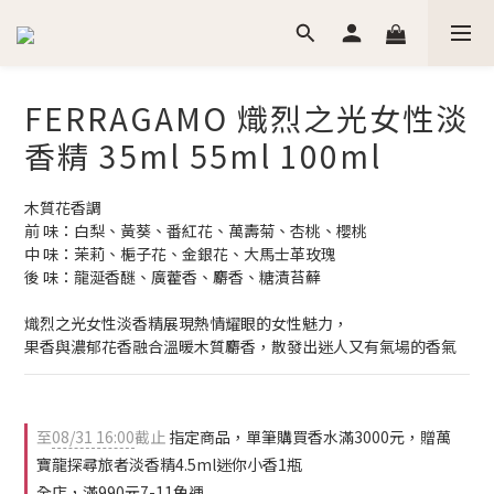
FERRAGAMO 熾烈之光女性淡
香精 35ml 55ml 100ml
木質花香調
前 味：白梨、黃葵、番紅花、萬壽菊、杏桃、櫻桃
中 味：茉莉、梔子花、金銀花、大馬士革玫瑰
後 味：龍涎香醚、廣藿香、麝香、糖漬苔蘚
熾烈之光女性淡香精展現熱情耀眼的女性魅力，
果香與濃郁花香融合溫暖木質麝香，散發出迷人又有氣場的香氣
至
08/31 16:00
截止
指定商品，單筆購買香水滿3000元，贈萬
寶龍探尋旅者淡香精4.5ml迷你小香1瓶
全店，滿990元7-11免運