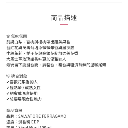
商品描述
🌸 氣味氛圍
前調白梨、杏桃與櫻桃帶出甜美果香
番紅花與萬壽菊增添微微辛香與層次感
中段茉莉、梔子花與金銀花綻放柔美花香
大馬士革玫瑰讓香味更加優雅迷人
最後留下龍涎香醚、廣藿香、麝香與糖漬苔蘚的溫暖尾韻
💡 適合對象
✔喜歡花果香的人
✔輕熟齡 / 成熟女性
✔約會或晚宴使用
✔想要展現女性魅力
商品資訊
品牌：SALVATORE FERRAGAMO
濃度：淡香精 EDP
容量：35ml 55ml 100ml