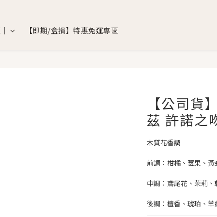
覽｜
【即期/盒損】特惠免運專區
【公司貨】
茲 許諾之
木質花香調
前調：柑橘、莓果、黃
中調：鳶尾花、茉莉、
後調：檀香、琥珀、羊