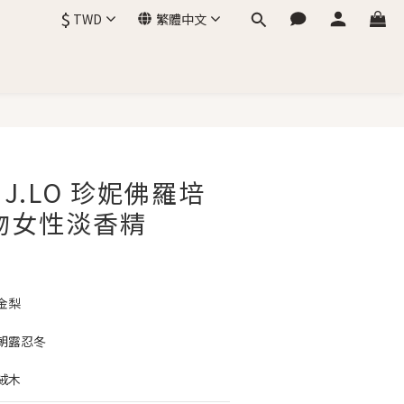
$
TWD
繁體中文
J.LO 珍妮佛羅培
吻女性淡香精
金梨
朝露忍冬
絨木