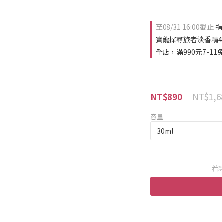
至
08/31 16:00
截止
指
寶龍探尋旅者淡香精4.
全店，滿990元7-11
NT$1,6
NT$890
容量
若