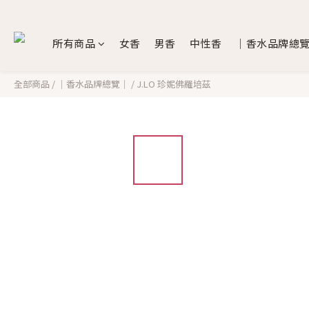
所有商品
女香
男香
中性香
｜香水品牌總
全部商品
/
｜香水品牌總覽｜
/
J.LO 珍妮佛羅培茲