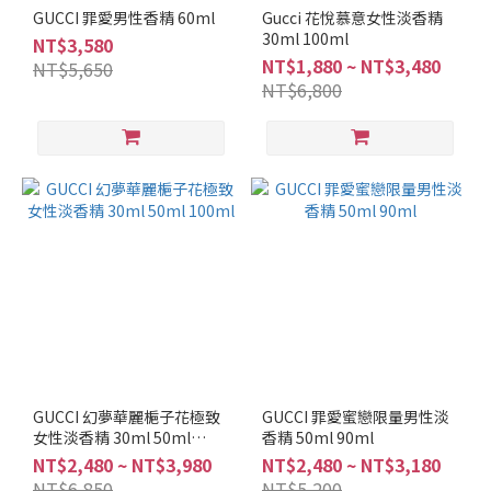
調
GUCCI 罪愛男性香精 60ml
Gucci 花悅慕意女性淡香精
30ml 100ml
NT$3,580
薰
NT$1,880 ~ NT$3,480
NT$5,650
苔
NT$6,800
調
(2)
水
生
調
(9)
辛
辣
調
(6)
海
洋
GUCCI 幻夢華麗梔子花極致
GUCCI 罪愛蜜戀限量男性淡
調
女性淡香精 30ml 50ml
香精 50ml 90ml
(10)
100ml
NT$2,480 ~ NT$3,980
NT$2,480 ~ NT$3,180
NT$6,850
NT$5,200