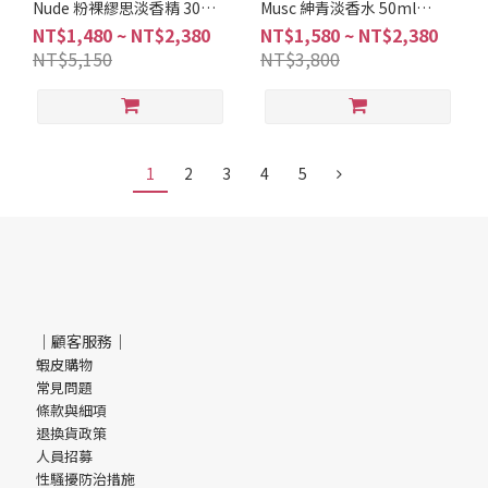
Nude 粉裸繆思淡香精 30ml
Musc 紳青淡香水 50ml
50ml 100ml
100ml
NT$1,480 ~ NT$2,380
NT$1,580 ~ NT$2,380
NT$5,150
NT$3,800
1
2
3
4
5
｜顧客服務｜
蝦皮購物
常見問題
條款與細項
退換貨政策
人員招募
性騷擾防治措施