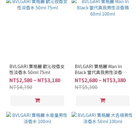
調
(22)
看
更
多
品
牌
GUCCI
BVLGARI 寶格麗 歡沁玫香女
BVLGARI 寶格麗 Man In
性淡香水 50ml 75ml
(19)
Black 當代真我男性淡香精
60ml 100ml
NT$2,580 ~ NT$3,180
NT$2,680 ~ NT$3,380
COACH
NT$4,750
NT$5,300
(18)
MONTBLANC
(18)
JIMMY
CHOO
(14)