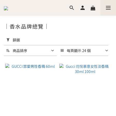
｜香水品牌總覽｜
套
用
篩選
篩
選
商品排序
每頁顯示 24 個
(0/20)
價格
(NT$)
~
香