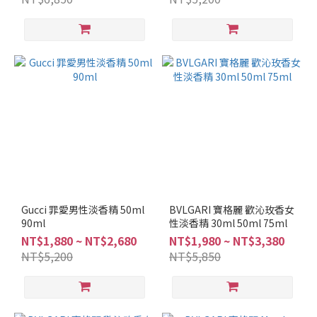
柑
苔
調
(10)
清
新
調
(29)
東
方
調
(19)
Gucci 罪愛男性淡香精 50ml
BVLGARI 寶格麗 歡沁玫香女
麝
90ml
性淡香精 30ml 50ml 75ml
香
NT$1,880 ~ NT$2,680
NT$1,980 ~ NT$3,380
調
NT$5,200
NT$5,850
(9)
柑
橘