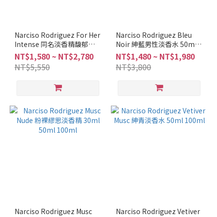
Narciso Rodriguez For Her
Narciso Rodriguez Bleu
Intense 同名淡香精馥郁版
Noir 紳藍男性淡香水 50ml
30ml 50ml 100ml
100ml
NT$1,580 ~ NT$2,780
NT$1,480 ~ NT$1,980
NT$5,550
NT$3,800
Narciso Rodriguez Musc
Narciso Rodriguez Vetiver