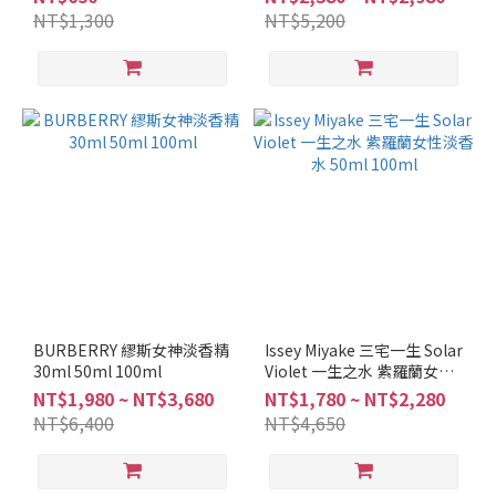
NT$1,300
NT$5,200
東
方
調
(2)
麝
香
調
(1)
柑
橘
調
(2)
BURBERRY 繆斯女神淡香精
Issey Miyake 三宅一生 Solar
辛
30ml 50ml 100ml
Violet 一生之水 紫羅蘭女性
香
淡香水 50ml 100ml
NT$1,980 ~ NT$3,680
NT$1,780 ~ NT$2,280
調
NT$6,400
NT$4,650
(1)
美