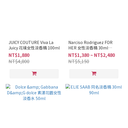
ANNA
SUI
(1)
BURBERRY
(1)
JUICY COUTURE Viva La
Narciso Rodriguez FOR
Brioni
Juicy 花境女性淡香精 100ml
HER 女性淡香精 30ml
(1)
100ml
NT$1,880
NT$1,380 ~ NT$2,480
Chloe
NT$4,800
NT$5,150
(1)
D
and
G
(1)
DUNHILL
(1)
看
更