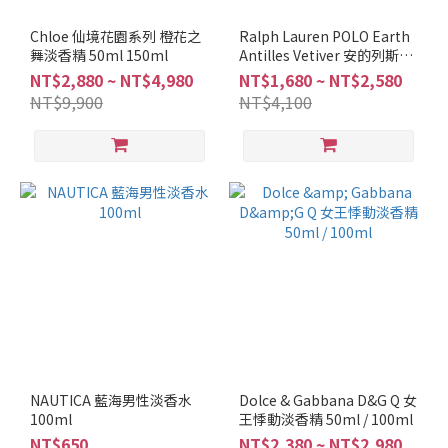
香
調
Chloe 仙境花園系列 橙花之
Ralph Lauren POLO Earth
舞淡香精 50ml 150ml
Antilles Vetiver 安的列斯香
辛
根草中性淡香水 40ml /
NT$2,880 ~ NT$4,980
NT$1,680 ~ NT$2,580
辣
100ml
NT$9,900
NT$4,100
調
(1)
海
洋
調
(2)
柑
苔
調
(4)
清
新
NAUTICA 藍海男性淡香水
Dolce & Gabbana D&G Q 女
調
100ml
王悸動淡香精 50ml / 100ml
(8)
NT$650
NT$2,380 ~ NT$2,980