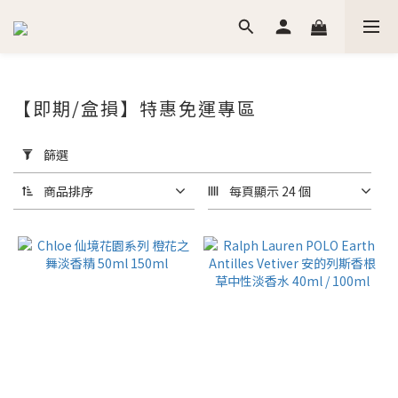
【即期/盒損】特惠免運專區
套
用
篩選
篩
選
商品排序
每頁顯示 24 個
(0/20)
價格
(NT$)
~