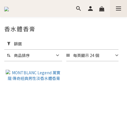
香水體香膏
套
用
篩選
篩
選
商品排序
每頁顯示 24 個
(0/20)
價格
(NT$)
~
香