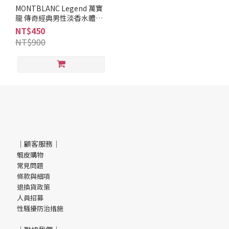
調
MONTBLANC Legend 萬寶
龍 傳奇經典男性淡香水體香
柑
膏
NT$450
苔
NT$900
調
(1)
品
牌
MONTBLANC
(1)
｜顧客服務｜
蝦皮購物
常見問題
條款與細項
退換貨政策
人員招募
性騷擾防治措施