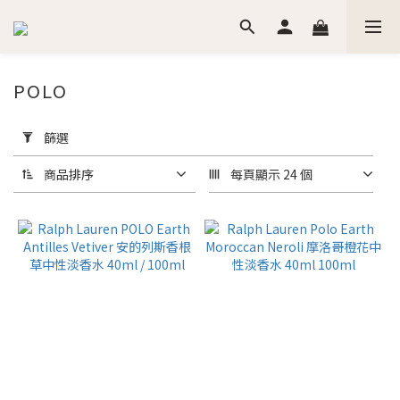
POLO
套
用
篩選
篩
選
商品排序
每頁顯示 24 個
(0/20)
價格
(NT$)
~
香