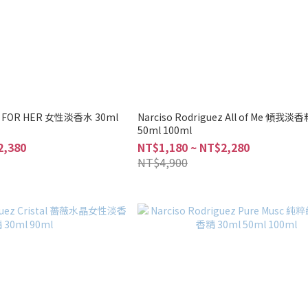
ez FOR HER 女性淡香水 30ml
Narciso Rodriguez All of Me 傾我淡香
50ml 100ml
2,380
NT$1,180 ~ NT$2,280
NT$4,900