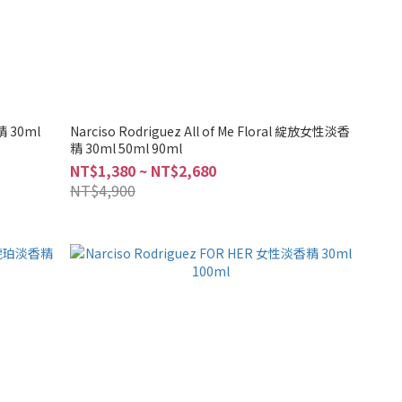
精 30ml
Narciso Rodriguez All of Me Floral 綻放女性淡香
精 30ml 50ml 90ml
NT$1,380 ~ NT$2,680
NT$4,900