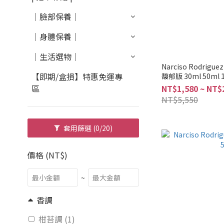
｜臉部保養｜
｜身體保養｜
｜生活選物｜
Narciso Rodrigue
【即期/盒損】特惠免運專
馥郁版 30ml 50ml 
區
NT$1,580 ~ NT$
NT$5,550
套用篩選
(0/20)
價格 (NT$)
~
香調
柑苔調 (1)