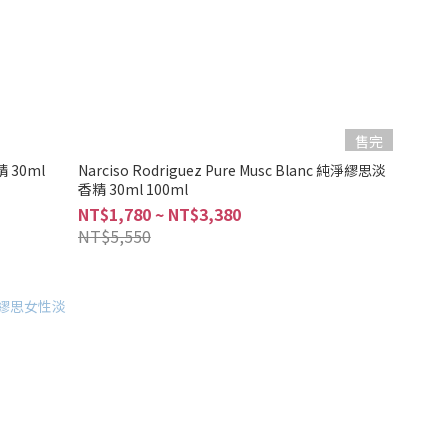
售完
精 30ml
Narciso Rodriguez Pure Musc Blanc 純淨繆思淡
香精 30ml 100ml
NT$1,780 ~ NT$3,380
NT$5,550