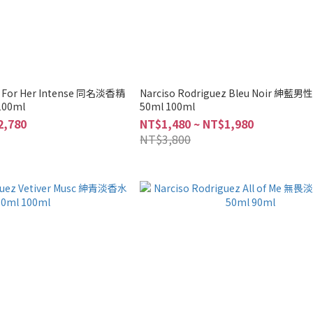
z For Her Intense 同名淡香精
Narciso Rodriguez Bleu Noir 紳
100ml
50ml 100ml
2,780
NT$1,480 ~ NT$1,980
NT$3,800