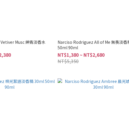
ez Vetiver Musc 紳青淡香水
Narciso Rodriguez All of Me 無畏淡香
50ml 90ml
2,380
NT$1,380 ~ NT$2,680
NT$5,350