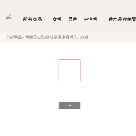
所有商品
女香
男香
中性香
｜香水品牌總
全部商品
/
伊麗莎白雅頓 綠茶香水身體乳500ml