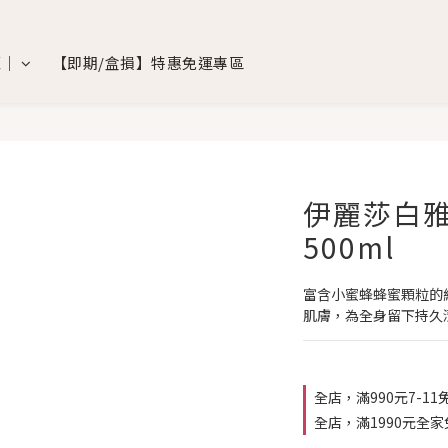
覽｜
【即期/盒損】特惠免運專區
伊麗莎白雅
500ml
富含小蜜蜂蜂蜜顆粒的
肌膚，為全身留下持久
全店，滿990元7-11
全店，滿1990元全家