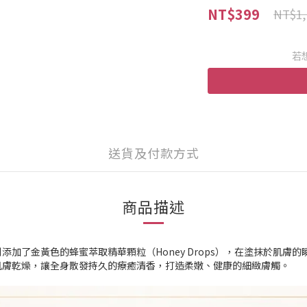
NT$399
NT$1,
若
送貨及付款方式
商品描述
加了金黃色的蜂蜜萃取精華顆粒（Honey Drops），在塗抹於肌膚
肌膚乾燥，讓全身散發持久的療癒清香，打造柔嫩、健康的細緻膚觸。