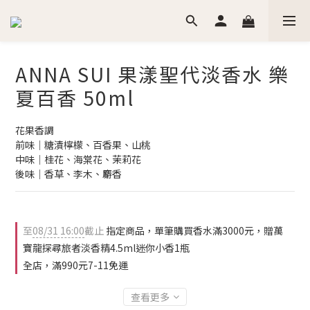
ANNA SUI 果漾聖代淡香水 樂
夏百香 50ml
花果香調
前味│糖漬檸檬、百香果、山桃
中味│桂花、海棠花、茉莉花
後味│香草、李木、麝香
至
08/31 16:00
截止
指定商品，單筆購買香水滿3000元，贈萬
寶龍探尋旅者淡香精4.5ml迷你小香1瓶
全店，滿990元7-11免運
查看更多