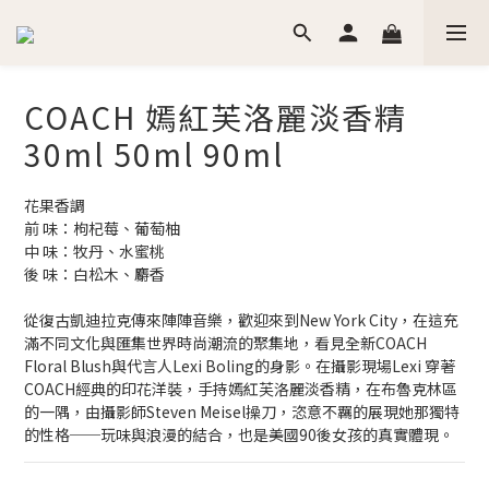
COACH 嫣紅芙洛麗淡香精
30ml 50ml 90ml
花果香調
前 味：枸杞莓、葡萄柚
中 味：牧丹、水蜜桃
後 味：白松木、麝香
從復古凱迪拉克傳來陣陣音樂，歡迎來到New York City，在這充
滿不同文化與匯集世界時尚潮流的聚集地，看見全新COACH 
Floral Blush與代言人Lexi Boling的身影。在攝影現場Lexi 穿著
COACH經典的印花洋裝，手持嫣紅芙洛麗淡香精，在布魯克林區
的一隅，由攝影師Steven Meisel操刀，恣意不羈的展現她那獨特
的性格──玩味與浪漫的結合，也是美國90後女孩的真實體現。