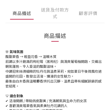
送貨及付款方
商品描述
顧客評價
式
商品描述
🌸
氣味氛圍
酸甜果香 → 輕盈花香 → 溫暖木質
前調以多汁飽滿的枸杞莓（黑枸杞）與清爽葡萄柚開啟，交織出
朝氣蓬勃、令人垂涎的酸甜滋味。
中調迎來絲滑細緻的牡丹花與溫柔茉莉，宛如夏日午後微風吹過
盛開的花田，散發出活潑、爛漫的女性魅力。
最後由白木香與溫暖麝香烘托出沉靜、溫柔且帶有細膩餘韻的感
官結尾。
💡
適合對象
✔ 活潑開朗 / 帶點俏皮甜美 / 充滿朝氣與生命力的女孩
✔ 喜歡清爽莓果香氣與柔美牡丹花調的人