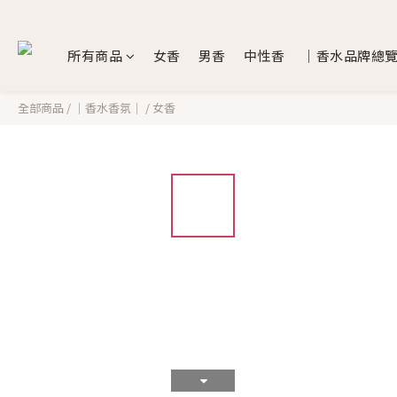
所有商品
女香
男香
中性香
｜香水品牌總
全部商品
/
｜香水香氛｜
/
女香