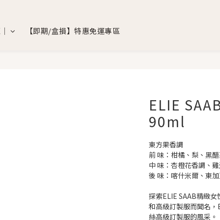
覽｜
【即期/盒損】特惠免運專區
ELIE S
90ml
東方果香調
前 味：柑橘、梨、黑醋
中 味：杏橙花香調、
後 味：喀什米爾、東
探索ELIE SAAB精緻
和高級訂製服而聞名，E
絲高級訂製服的風采。「G