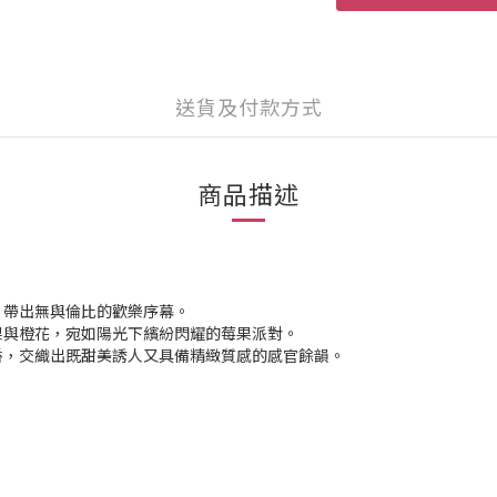
送貨及付款方式
商品描述
，帶出無與倫比的歡樂序幕。
果與橙花，宛如陽光下繽紛閃耀的莓果派對。
香，交織出既甜美誘人又具備精緻質感的感官餘韻。