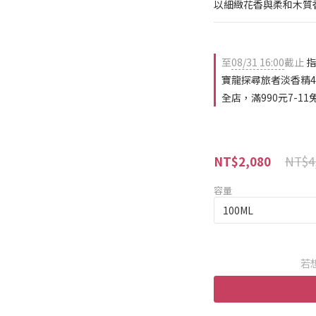
以細緻花香與柔和木質
至
08/31 16:00
截止
指
寶龍探尋旅者淡香精4.
全店，滿990元7-11
NT$4
NT$2,080
容量
若