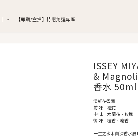
覽｜
【即期/盒損】特惠免運專區
ISSEY M
& Magn
香水 50ml
清新花香調
前 味：橙花
中 味：木蘭花、玫瑰
後 味：檀香、麝香
一生之水木蘭淡香水展