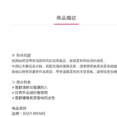
商品描述
🌸 氣味氛圍
前調由橙花帶來清新明亮的花香氣息，散發柔和而純淨的感受。
中調以木蘭花為主軸，搭配玫瑰的優雅花香，讓整體香氣更加柔美細膩
最後以檀香與麝香作為尾韻，帶來溫暖柔和的木質香氣，讓香味更加優
💡 適合對象
✔喜歡清新花香調的人
✔日常外出或約會使用
✔喜歡優雅氣質香味的女性
商品資訊
品牌：ISSEY MIYAKE