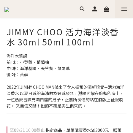
JIMMY CHOO 活力海洋淡香
水 30ml 50ml 100ml
海洋木質調
前 味：小荳蔻、葡萄柚
中 味：海洋基調、天竺葵、鼠尾草
後 味：苔蘚
2022年JIMMY CHOO MAN帶來了令人振奮的清新嗅覺--活力海洋
淡香水 以夏日感的海濱做為靈感發想，烈陽照耀在蔚藍的海上，
一位熱愛冒險充滿自信的男子，正無所畏懼的站在浪版上征服浪
花。 又自信又酷！他的不羈是與生俱來的。
至
08/31 16:00
截止
指定商品，單筆購買香水滿3000元，贈萬