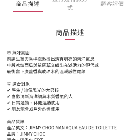
商品描述
顧客評價
式
商品描述
🌸 氣味氛圍
前調生薑與香檸檬激盪出清爽明亮的海洋氣息
中段冰鎮西瓜與鼠尾草交織出充滿活力的現代感
最後留下廣藿香與琥珀木的溫暖感性尾韻
💡 適合對象
✔ 學生 / 帥氣陽光的大男孩
✔ 喜歡清新海洋調與木質香氣的人
✔ 日常通勤、休閒運動使用
✔ 朋友聚會或戶外約會使用
商品資訊
產品英文：JIMMY CHOO MAN AQUA EAU DE TOILETTE
品牌：JIMMY CHOO