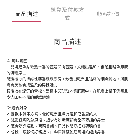
送貨及付款方
商品描述
顧客評價
式
商品描述
🌸 氣味氛圍
一開場是帶點微熱辛香的荳蔻與肉荳蔻，交織出溫和、俐落且略帶厚度
的沉穩序曲
隨後核心的標誌性麝香緩緩浮現，散發出乾淨且貼膚的細緻質地，與肌
膚完美融合成溫柔的男性魅力
最後收在深沉的雪松、黑檀木與琥珀木質底蘊中，在肌膚上留下悠長且
令人回味不盡的靜謐餘韻
💡 適合對象
✔ 喜歡木質東方調、偏好乾淨且帶有溫和皂香感的人
✔ 鍾愛低調內斂風格、追求有辨識度卻完全不張揚的男士
✔ 適合辦公通勤、商務會議、日常休閒穿搭或夜晚約會
✔ 想找一瓶親切好親近、自帶高質感雅痞氣場的經典男香