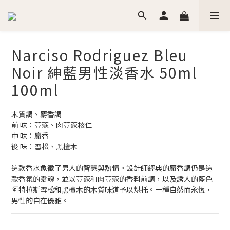
Narciso Rodriguez Bleu
Noir 紳藍男性淡香水 50ml
100ml
木質調、麝香調
前 味：荳蔻、肉荳蔻核仁
中 味：麝香
後 味：雪松、黑檀木
這款香水象徵了男人的智慧與熱情。設計師經典的麝香調仍是這
款香氛的靈魂，並以荳蔻和肉荳蔻的香料前調，以及誘人的藍色
阿特拉斯雪松和黑檀木的木質味道予以烘托。一種自然而永恆，
男性的自在優雅。