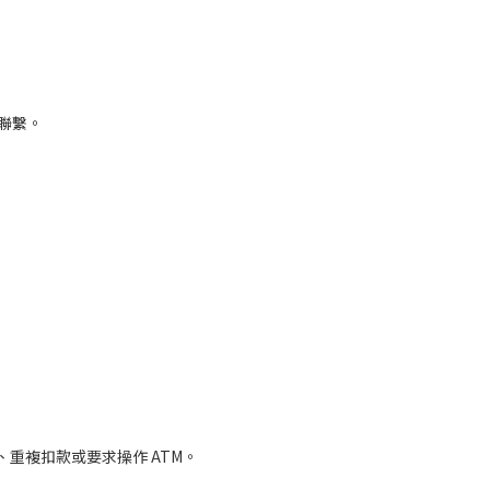
聯繫。
誤、重複扣款或要求操作 ATM。