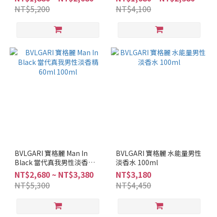
NT$5,200
NT$4,100
海
洋
調
(8)
柑
苔
調
(4)
清
新
調
(19)
BVLGARI 寶格麗 Man In
BVLGARI 寶格麗 水能量男性
東
Black 當代真我男性淡香精
淡香水 100ml
方
60ml 100ml
NT$2,680 ~ NT$3,380
NT$3,180
調
NT$5,300
NT$4,450
(9)
麝