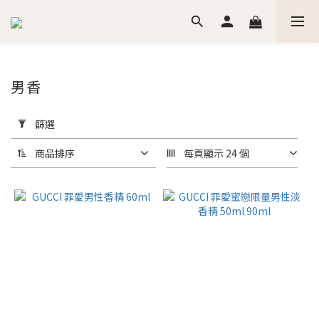
男香
套
用
篩選
篩
選
商品排序
每頁顯示 24 個
(0/20)
價格
(NT$)
~