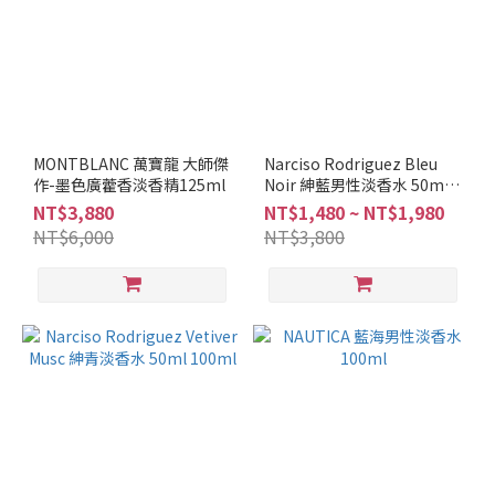
GUCCI
(6)
ISSEY
MIYAKE
(6)
Abercrombie
MONTBLANC 萬寶龍 大師傑
Narciso Rodriguez Bleu
作-墨色廣藿香淡香精125ml
and Fitch (5)
Noir 紳藍男性淡香水 50ml
100ml
NT$3,880
NT$1,480 ~ NT$1,980
JIMMY
NT$6,000
NT$3,800
CHOO
(5)
POLO
(3)
看
更
多