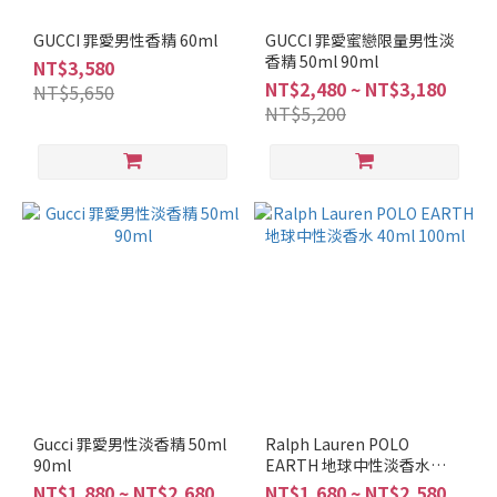
香
調
GUCCI 罪愛男性香精 60ml
GUCCI 罪愛蜜戀限量男性淡
香精 50ml 90ml
NT$3,580
薰
NT$2,480 ~ NT$3,180
NT$5,650
苔
NT$5,200
調
(2)
水
生
調
(5)
海
鹽
調
(1)
辛
辣
Gucci 罪愛男性淡香精 50ml
Ralph Lauren POLO
調
90ml
EARTH 地球中性淡香水
(6)
40ml 100ml
NT$1,880 ~ NT$2,680
NT$1,680 ~ NT$2,580