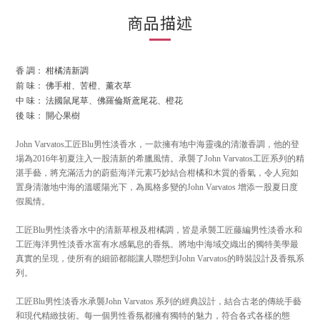
商品描述
香 調： 柑橘清新調
前 味： 佛手柑、苦橙、薰衣草
中 味： 法國鼠尾草、佛羅倫斯鳶尾花、橙花
後 味： 開心果樹
John Varvatos工匠Blu男性淡香水，一款擁有地中海靈魂的清澈香調，他的登
場為2016年初夏注入一股清新的希臘風情。承襲了John Varvatos工匠系列的精
湛手藝，將充滿活力的蔚藍海洋元素巧妙結合柑橘和木質的香氣，令人宛如
置身清澈地中海的溫暖陽光下，為風格多變的John Varvatos 增添一股夏日度
假風情。
工匠Blu男性淡香水中的清新草根及柑橘調，皆是承襲工匠藤編男性淡香水和
工匠海洋男性淡香水富有水感氣息的香氛。將地中海域交織出的獨特美學最
真實的呈現，使所有的細節都能讓人聯想到John Varvatos的時裝設計及香氛系
列。
工匠Blu男性淡香水承襲John Varvatos 系列的經典設計，結合古老的傳統手藝
和現代精緻技術。每一個男性香氛都擁有獨特的魅力，符合各式各樣的態