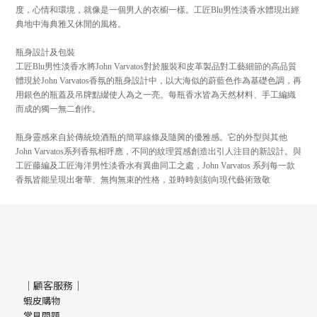
度，心情和環境，就像是一個男人的衣櫥一樣。工匠Blu男性淡香水體現出經
典地中海典雅又休閒的風格。
瓶身設計及包裝
工匠Blu男性淡香水將John Varvatos對於服裝和皮革製品對工藝細節的高品質
體現於John Varvatos香氛的瓶身設計中，以大海似的蔚藍色作為基礎色調，再
用銀色的瓶蓋及吊牌點綴使人為之一亮。每瓶香水皆為天然材料、手工編織
而成的獨一無二創作。
瓶身靈感來自於傳統燒酒瓶的簡單線條及隨興的優雅感。它的外型與其他
John Varvatos系列香氛相呼應，不同的紋理質感創造出引人注目的新設計。與
工匠藤編及工匠海洋男性淡香水有異曲同工之處，John Varvatos 系列每一款
香氛皆能呈現出奢華、無拘無束的性格，並時時刻刻向現代藝術致敬
｜顧客服務｜
蝦皮購物
常見問題