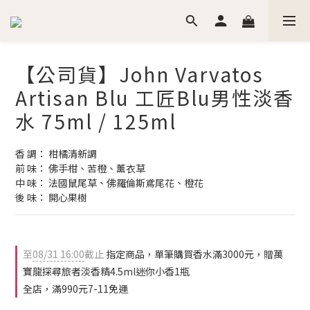
【公司貨】John Varvatos
Artisan Blu 工匠Blu男性淡香
水 75ml / 125ml
香 調： 柑橘清新調
前 味： 佛手柑、苦橙、薰衣草
中 味： 法國鼠尾草、佛羅倫斯鳶尾花、橙花
後 味： 開心果樹
至
08/31 16:00
截止
指定商品，單筆購買香水滿3000元，贈萬
寶龍探尋旅者淡香精4.5ml迷你小香1瓶
全店，滿990元7-11免運