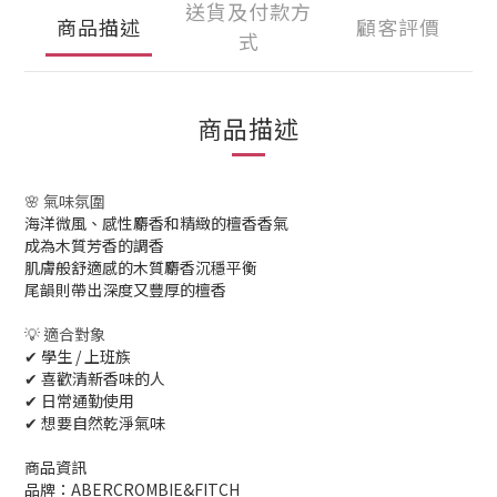
送貨及付款方
商品描述
顧客評價
式
商品描述
🌸 氣味氛圍
海洋微風、感性麝香和精緻的檀香香氣
成為木質芳香的調香
肌膚般舒適感的木質麝香沉穩平衡
尾韻則帶出深度又豐厚的檀香
💡 適合對象
✔ 學生 / 上班族
✔ 喜歡清新香味的人
✔ 日常通勤使用
✔ 想要自然乾淨氣味
商品資訊
品牌：ABERCROMBIE&FITCH