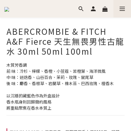
ABERCROMBIE & FITCH
A&F Fierce 天生無畏男性古龍
水 30ml 50ml 100ml
木質芳香調
前 味：冷杉、檸檬、香橙、小荳蔻、苦橙葉、海洋微風
中 味：迷迭香、山谷百合、茉莉、玫瑰、鼠尾草 
後 味：麝香、香根草、岩蘭草、橡木苔、巴西玫瑰、檀香木
以沉穩的藏藍色作為外盒設計
香水瓶身則回歸簡約風格
將重點聚焦在香水本質上