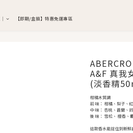
覽｜
【即期/盒損】特惠免運專區
ABERCROM
A&F 真
(淡香精50
柑橘木質調
前 味： 柑橘、梨子、
中 味： 杏桃、蒼蘭、
後 味： 雪松、 檀香、
這款香水能捉住到新鮮