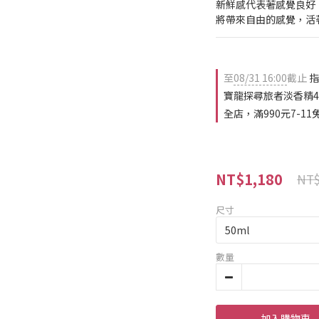
新鮮感代表著感覺良好
將帶來自由的感覺，活
至
08/31 16:00
截止
指
寶龍探尋旅者淡香精4.
全店，滿990元7-11
NT$1,180
NT$
尺寸
數量
加入購物車