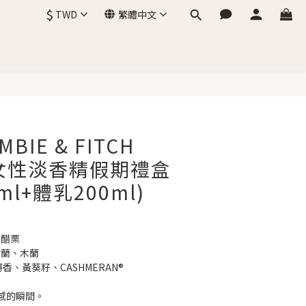
$
TWD
繁體中文
立即購買
BIE & FITCH
我女性淡香精假期禮盒
ml+體乳200ml)
紅醋栗
鈴蘭、木蘭
麝香、黃葵籽、CASHMERAN®
感的瞬間。