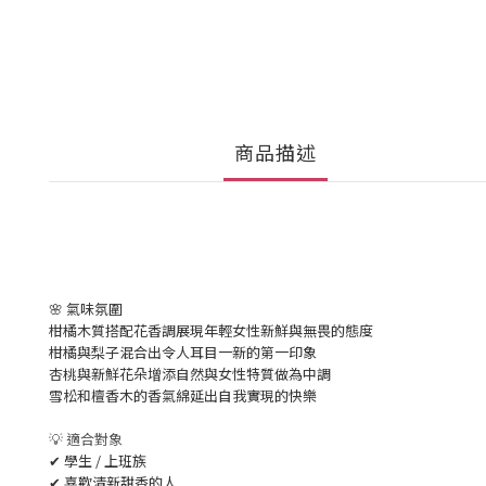
商品描述
🌸 氣味氛圍
柑橘木質搭配花香調展現年輕女性新鮮與無畏的態度
柑橘與梨子混合出令人耳目一新的第一印象
杏桃與新鮮花朵增添自然與女性特質做為中調
雪松和檀香木的香氣綿延出自我實現的快樂
💡 適合對象
✔ 學生 / 上班族
✔ 喜歡清新甜香的人