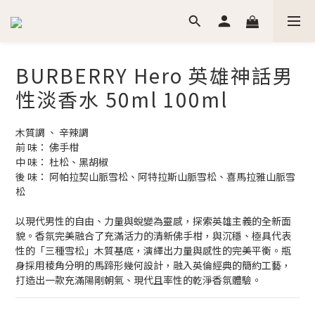
BURBERRY Hero 英雄神話男
性淡香水 50ml 100ml
木質調 、 辛辣調
前 味： 佛手柑
中 味： 杜松、黑胡椒
後 味： 阿帕拉契山脈雪松、阿特拉斯山脈雪松、喜馬拉雅山脈雪
松
以現代男性的自由、力量與蛻變為靈感，探索英雄主義的全新面
貌。香氛完美融合了充滿活力的清新佛手柑，與沉穩、極具代表
性的「三種雪松」木質基底，演繹出力量與感性的完美平衡。瓶
身採用稜角分明的馬蹄形幾何設計，融入英倫經典的簡約工藝，
打造出一款充滿陽剛朝氣、現代且率性的乾淨香氛體驗。