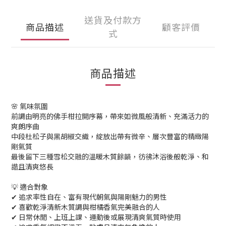
送貨及付款方
商品描述
顧客評價
式
商品描述
🌸 氣味氛圍
前調由明亮的佛手柑拉開序幕，帶來如微風般清新、充滿活力的
爽朗序曲
中段杜松子與黑胡椒交織，綻放出帶有微辛、層次豐富的精緻陽
剛氣質
最後留下三種雪松交融的溫暖木質餘韻，彷彿沐浴後般乾淨、和
諧且清爽悠長
💡 適合對象
✔ 追求率性自在、富有現代朝氣與陽剛魅力的男性
✔ 喜歡乾淨清新木質調與柑橘香氣完美融合的人
✔ 日常休閒、上班上課、運動後或展現清爽氣質時使用