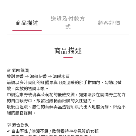
送貨及付款方
商品描述
顧客評價
式
商品描述
🌸 氣味氛圍
酸甜果香 → 濃郁花香 → 溫暖木質
前調以多汁爽朗的紅醋栗與明亮溫暖的佛手柑開啟，勾勒出微
酸、奔放的初調印象。
中調迎來野玫瑰與茉莉花的優雅交織，宛如漫步在開滿野生花卉
的自由曠野中，散發出熱情而細膩的女性魅力。
最後由溫暖、感性的苔蘚與晶透琥珀烘托出大地般沉靜、綿延不
絕的感官餘韻。
💡 適合對象
✔ 自由率性 / 浪漫不羈 / 散發獨特神祕氣質的女孩