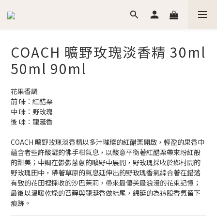
COACH 曠野玫瑰淡香精 30ml
50ml 90ml
花果香調
前 味：紅醋栗
中 味：野玫瑰
後 味：龍涎香
COACH 曠野玫瑰淡香精以多汁璀璨的紅醋栗開啟，輕盈的果香中
蘊含者些許酸澀的佛手柑氣息，以酸意平衡著紅醋栗帶來粉紅般
的甜美；中調在鬱鬱蔥蔥的曠野中展開，野玫瑰採收於鄉村間的
野玫瑰田中，帶著草原的氣息延伸出的野玫瑰香氣綜合著在錯落
有致的花田裡採收的沙巴茉莉，帶來最優美最浪漫的花束記憶；
最後以溫暖乾燥的苔蘚與龍涎香做結尾，綿延的為這股香氣留下
痕跡。