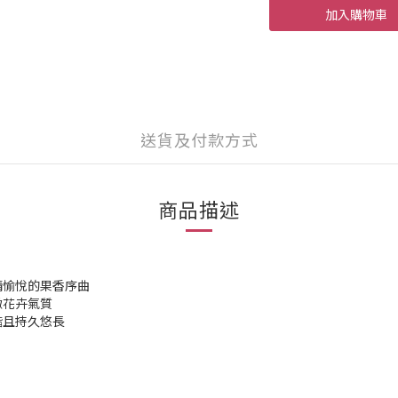
加入購物車
送貨及付款方式
商品描述
情愉悅的果香序曲
緻花卉氣質
諧且持久悠長