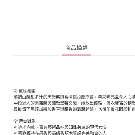
商品描述
🌸 氣味氛圍
前調由酸甜多汁的黑醋栗與香檸檬拉開序幕，帶來明亮且令人心
中段迷人的紫羅蘭與細緻黑莓交織，綻放出優雅、層次豐富的精
最後留下馬達加斯加香草與麝香的溫潤餘韻，彷彿午後花園般和
💡 適合對象
✔ 追求內斂、富有藝術品味與知性美感的現代女性
✔ 喜歡獨特花果香與高級香草木質調完美融合的人