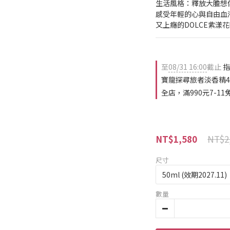
生活風格：釋放大膽想
感受年輕的心與自由血
又上癮的DOLCE紫漾
至
08/31 16:00
截止
指
寶龍探尋旅者淡香精4.
全店，滿990元7-11
NT$2
NT$1,580
尺寸
數量