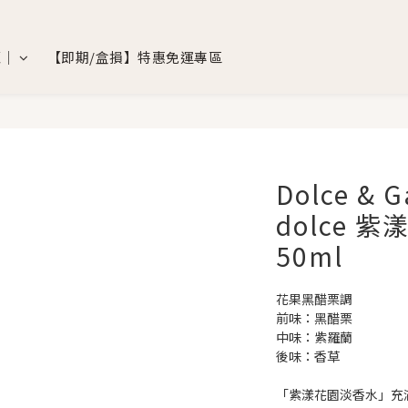
覽｜
【即期/盒損】特惠免運專區
Dolce & 
dolce 
50ml
花果黑醋栗調
前味：黑醋栗
中味：紫羅蘭
後味：香草
「紫漾花園淡香水」充