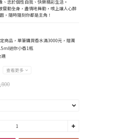
像、忠於個性自我、快樂精彩生活。
液竄動全身，盡情地舞動，噴上讓人心醉
花園，隨時隨刻你都是主角！
定商品，單筆購買香水滿3000元，贈萬
5ml迷你小香1瓶
免運
查看更多
,800