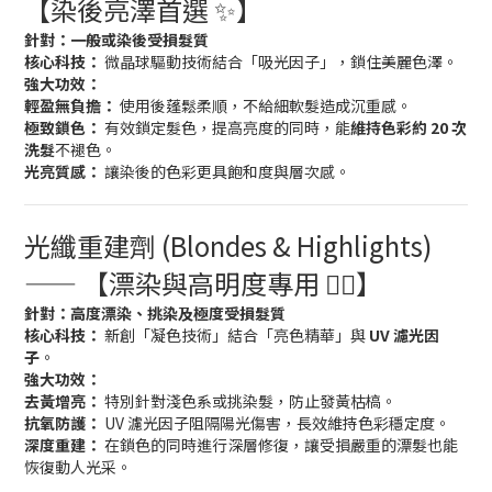
【染後亮澤首選 ✨】
針對：一般或染後受損髮質
核心科技：
微晶球驅動技術結合「吸光因子」，鎖住美麗色澤。
強大功效：
輕盈無負擔：
使用後蓬鬆柔順，不給細軟髮造成沉重感。
極致鎖色：
有效鎖定髮色，提高亮度的同時，能
維持色彩約 20 次
洗髮
不褪色。
光亮質感：
讓染後的色彩更具飽和度與層次感。
光纖重建劑 (Blondes & Highlights)
—— 【漂染與高明度專用 👱‍♀️】
針對：高度漂染、挑染及極度受損髮質
核心科技：
新創「凝色技術」結合「亮色精華」與
UV 濾光因
子
。
強大功效：
去黃增亮：
特別針對淺色系或挑染髮，防止發黃枯槁。
抗氧防護：
UV 濾光因子阻隔陽光傷害，長效維持色彩穩定度。
深度重建：
在鎖色的同時進行深層修復，讓受損嚴重的漂髮也能
恢復動人光采。