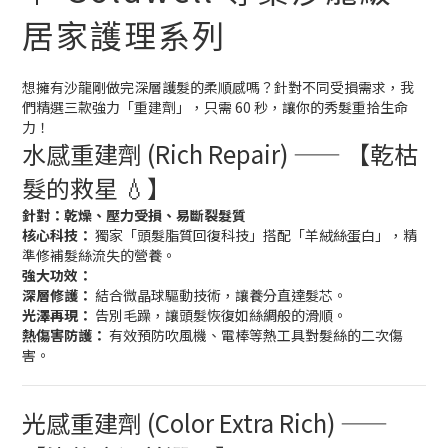
居家護理系列
想擁有沙龍剛做完深層護髮的柔順感嗎？針對不同受損需求，我
們精選三款強力「重建劑」，只需 60 秒，讓你的秀髮重拾生命
力！
水感重建劑 (Rich Repair) —— 【乾枯
髮的救星 💧】
針對：乾燥、壓力受損、易斷裂髮質
核心科技：
獨家「頭髮脂質回復科技」搭配「羊絨絲蛋白」，精
準修補髮絲流失的營養。
強大功效：
深層修護：
結合微晶球驅動技術，讓養分直達髮芯。
光澤再現：
告別毛躁，讓頭髮恢復如絲綢般的滑順。
熱傷害防護：
有效預防吹風機、電棒等熱工具對髮絲的二次傷
害。
光感重建劑 (Color Extra Rich) ——