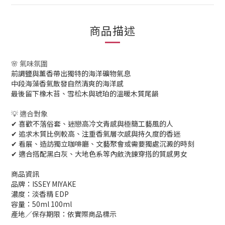
商品描述
🌸 氣味氛圍
前調鹽與薰香帶出獨特的海洋礦物氣息
中段海藻香氣散發自然清爽的海洋感
最後留下橡木苔、雪松木與琥珀的溫暖木質尾韻
💡 適合對象
✔ 喜歡不落俗套、迷戀高冷文青感與極簡工藝風的人
✔ 追求木質比例較高、注重香氣層次感與持久度的香迷
✔ 看展、造訪獨立咖啡廳、文藝聚會或需要獨處沉澱的時刻
✔ 適合搭配黑白灰、大地色系等內斂洗鍊穿搭的質感男女
商品資訊
品牌：ISSEY MIYAKE
濃度：淡香精 EDP
容量：50ml 100ml
產地／保存期限：依實際商品標示