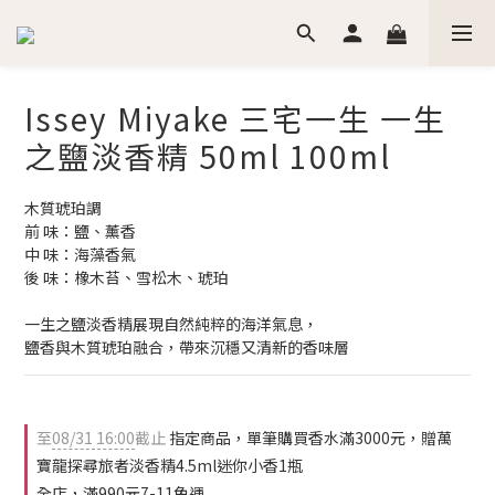
Issey Miyake 三宅一生 一生
之鹽淡香精 50ml 100ml
木質琥珀調
前 味：鹽、薰香
中 味：海藻香氣
後 味：橡木苔、雪松木、琥珀
一生之鹽淡香精展現自然純粹的海洋氣息，
鹽香與木質琥珀融合，帶來沉穩又清新的香味層
至
08/31 16:00
截止
指定商品，單筆購買香水滿3000元，贈萬
寶龍探尋旅者淡香精4.5ml迷你小香1瓶
全店，滿990元7-11免運