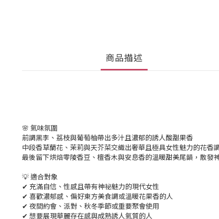
商品描述
🌸 氣味氛圍
前調黑李、荔枝與葡萄柚帶出多汁且濃郁的誘人酸甜果香
中段香草蘭花、茉莉與天芥菜交織出奢華且極具女性魅力的花香
最後留下烘焙零陵香豆、檀香木與安息香的溫暖甜美尾韻，散發
💡 適合對象
✔ 充滿自信、性感且帶有神祕魅力的現代女性
✔ 喜歡濃郁感、偏好東方美食調或溫暖花果香的人
✔ 夜間約會、派對、秋冬季節或重要聚會使用
✔ 想要展現華麗存在感與成熟誘人氣質的人