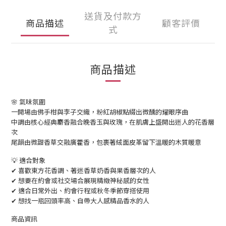
送貨及付款方
商品描述
顧客評價
式
商品描述
🌸 氣味氛圍
一開場由佛手柑與李子交織，粉紅胡椒點綴出微醺的耀眼序曲
中調由核心經典麝香融合晚香玉與玫瑰，在肌膚上盛開出迷人的花香層
次
尾韻由微甜香草交融廣藿香，包裹著絨面皮革留下溫暖的木質暖意
💡 適合對象
✔ 喜歡東方花香調、著迷香草奶香與果香層次的人
✔ 想要在約會或社交場合展現精緻神秘感的女性
✔ 適合日常外出、約會行程或秋冬季節穿搭使用
✔ 想找一瓶回頭率高、自帶大人感精品香水的人
商品資訊