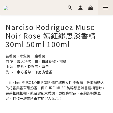
Narciso Rodriguez Musc
Noir Rose 嫣紅繆思淡香精
30ml 50ml 100ml
花香調、木質調 、麝香調
前 味：義大利佛手柑、粉紅胡椒、柑橘
中 味：麝香、晚香玉、李子
後 味：東方香草、印尼廣藿香
「for her MUSC NOIR ROSE 嫣紅繆思女性淡香精」散發著動人
的花香與香草甜奶香，與 PURE  MUSC 純粹繆思淡香精相遇時，
完美相融相襯，結合濃郁木香調，更提亮橙花、茉莉的明媚風
采，打造一縷前所未有的迷人氣息！