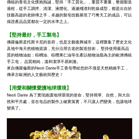
傳統的香皂文化懷抱熱誠，堅持「手工質化」，重質不重量，整個製造
過程，從手工調拌、清潔、液體化、過濾殘渣到乾燥成型，
都是出自於
技藝高超的老師傅之手，卓越的製皂技藝展現了巧奪天工的成品，可以
保證產品品質都在一定的水準之上。
【堅持最好，手工製皂】
佛羅倫斯是托斯卡尼的首府，也是文藝復興城市，這裡匯集了歷史文化
及地中海天然植物資源，充分沿用古老的製造技術， 堅持使用最高品
質的植物油如：棕櫚油、棕欖果仁油等生產以植物油脂為主的
歐洲傳統
手工皂， 品質精純，溫和潔淨不易刺激。
來自佛羅倫斯的Nesti Dante手工香皂帶給您的不僅是天然精緻手工，
傳承古歐洲的人文藝術與歷史！
【用愛和關懷愛護地球環境】
Nesti Dante 為了實現維護地球環境的使命，堅持簡單、自然，與大自
然和平共處，並在皂品的製作上確實落實，不只讓人們變美，也讓地球
變美了。