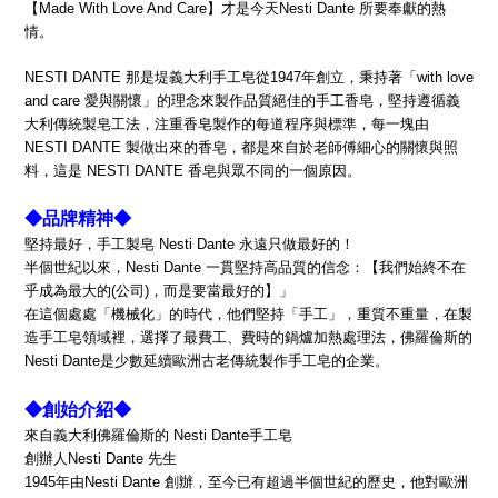
【Made With Love And Care】才是今天Nesti Dante 所要奉獻的熱
情。
NESTI DANTE 那是堤義大利手工皂從1947年創立，秉持著「with love
and care 愛與關懷」的理念來製作品質絕佳的手工香皂，堅持遵循義
大利傳統製皂工法，注重香皂製作的每道程序與標準，每一塊
由
NESTI DANTE 製做出來的香皂，都是來自於老師傅細心的關懷與照
料，這是 NESTI DANTE 香皂與眾不同的一個原因。
◆品牌精神◆
堅持最好，手工製皂 Nesti Dante 永遠只做最好的！
半個世紀以來，Nesti Dante 一貫堅持高品質的信念：【我們始終不在
乎成為最大的(公司)，而是要當最好的】」
在這個處處「機械化」的時代，他們堅持「手工」，重質不重量，在製
造手工皂領域裡，選擇了最費工、費時的鍋爐加熱處理法，佛羅倫斯的
Nesti Dante是少數延續歐洲古老傳統製作手工皂的企業。
◆創始介紹◆
來自義大利佛羅倫斯的 Nesti Dante手工皂
創辦人Nesti Dante 先生
1945年由Nesti Dante 創辦，至今已有超過半個世紀的歷史，他對歐洲