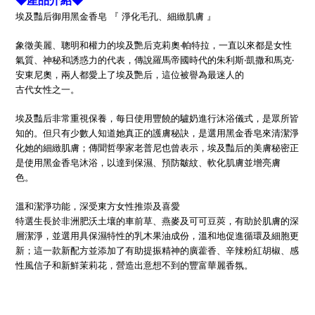
◆產品介紹◆
埃及豔后御用黑金香皂 『 淨化毛孔、細緻肌膚 』
象徵美麗、聰明和權力的埃及艷后克莉奧‧帕特拉，一直以來都是女性
氣質、神秘和誘惑力的代表，傳說羅馬帝國時代的朱利斯‧凱撒和馬克‧
安東尼奧，兩人都愛上了埃及艷后，這位被譽為最迷人的
古代女性之一。
埃及豔后非常重視保養，每日使用豐饒的驢奶進行沐浴儀式，是眾所皆
知的。但只有少數人知道她真正的護膚秘訣，是選用黑金香皂來清潔淨
化她的細緻肌膚；傳聞哲學家老普尼也曾表示，埃及豔后的
美膚秘密正
是使用黑金香皂沐浴，以達到保濕、預防皺紋、軟化肌膚並增亮膚
色。
溫和潔淨功能，深受東方女性推崇及喜愛
特選生長於非洲肥沃土壤的車前草、燕麥及可可豆莢，有助於肌膚的深
層潔淨，並選用具保濕特性的乳木果油成份，溫和地促進循環及細胞更
新；這一款新配方並添加了有助提振精神的廣藿香、辛辣粉
紅胡椒、感
性風信子和新鮮茉莉花，營造出意想不到的豐富華麗香氛。