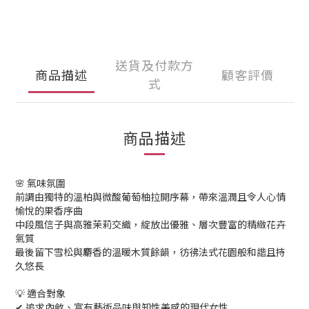
送貨及付款方
商品描述
顧客評價
式
商品描述
🌸 氣味氛圍
前調由獨特的溫柏與微酸葡萄柚拉開序幕，帶來溫潤且令人心情
愉悅的果香序曲
中段風信子與高雅茉莉交織，綻放出優雅、層次豐富的精緻花卉
氣質
最後留下雪松與麝香的溫暖木質餘韻，彷彿法式花園般和諧且持
久悠長
💡 適合對象
✔ 追求內斂、富有藝術品味與知性美感的現代女性