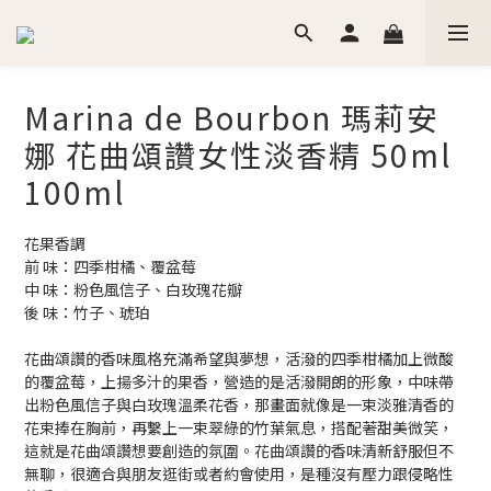
Marina de Bourbon 瑪莉安
娜 花曲頌讚女性淡香精 50ml
100ml
花果香調
前 味：四季柑橘、覆盆莓
中 味：粉色風信子、白玫瑰花瓣
後 味：竹子、琥珀
花曲頌讚的香味風格充滿希望與夢想，活潑的四季柑橘加上微酸
的覆盆莓，上揚多汁的果香，營造的是活潑開朗的形象，中味帶
出粉色風信子與白玫瑰溫柔花香，那畫面就像是一束淡雅清香的
花束捧在胸前，再繫上一束翠綠的竹葉氣息，搭配著甜美微笑，
這就是花曲頌讚想要創造的氛圍。花曲頌讚的香味清新舒服但不
無聊，很適合與朋友逛街或者約會使用，是種沒有壓力跟侵略性