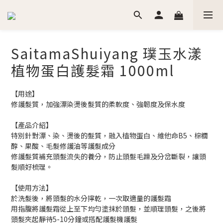
SaitamaShuiyang 璞玉水漾
植物蛋白護髮霜 1000ml
【用途】
修護髮質，加強漂染燙後髮質的柔軟度、強韌度及保水度
【產品介紹】
特別針對漂、染、燙後的髮質，融入植物蛋白、維他命B5、棕櫚
醇、果酸、毛髮修護油等護髮成分
修護髮質補充頭髮流失的養分，防止頭髮毛躁及分岔斷裂，讓頭
髮順好梳理。
【使用方法】
於洗髮後，將頭髮的水分擰乾，一次取適量的護髮霜
用指腹將護髮霜從上至下均勻塗抹於頭髮，並順理頭髮，之後將
頭髮夾起靜待5-10分鐘或搭配護髮機護髮