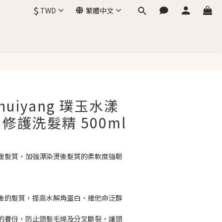
$
TWD
繁體中文
立即購買
Shuiyang 璞玉水漾
修護洗髮精 500ml
理髮質，加強漂染燙後髮質的柔軟度強韌
後的髮質，提高水解角蛋白、維他命泛醇
的養份，防止頭髮毛燥及分叉斷裂，讓頭