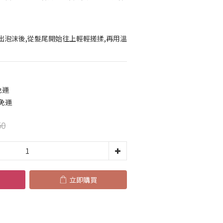
出泡沫後,從髮尾開始往上輕輕搓揉,再用溫
免運
免運
50
立即購買