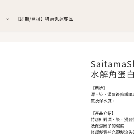
覽｜
【即期/盒損】特惠免運專區
Saitama
水解角蛋白
【用途】
漂、染、燙髮後修護調
度及保水度。
【產品介紹】
特別針對漂、染、燙髮
及保濕因子的濃度
修護髮質補充頭髮流失