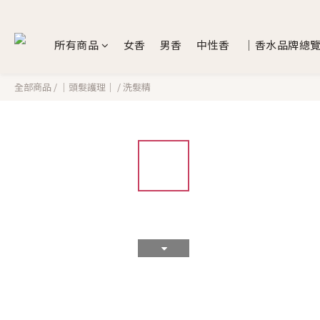
所有商品
女香
男香
中性香
｜香水品牌總
全部商品
/
｜頭髮護理｜
/
洗髮精