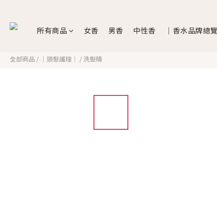
所有商品
女香
男香
中性香
｜香水品牌總
全部商品
/
｜頭髮護理｜
/
洗髮精