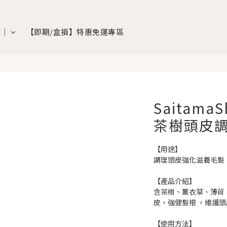
覽｜
【即期/盒損】特惠免運專區
Saitama
茶樹頭皮調
【用途】
調理頭皮強化滋養毛髮
【產品介紹】
含茶樹、薰衣草、薄荷
皮，強健髮根 ，維護
【使用方法】