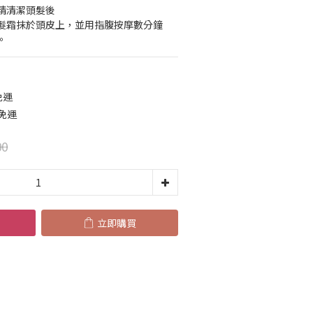
精清潔頭髮後
髮霜抹於頭皮上，並用指腹按摩數分鐘
。
免運
免運
00
立即購買